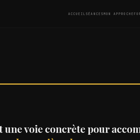
ACCUEIL
SÉANCES
MON APPROCHE
FO
nt une voie concrète pour acc