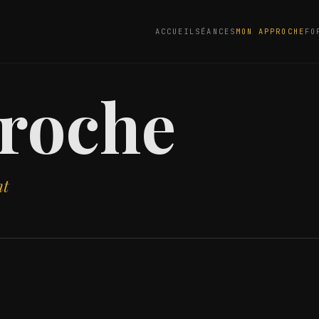
ACCUEIL
SÉANCES
MON APPROCHE
FO
roche
nt